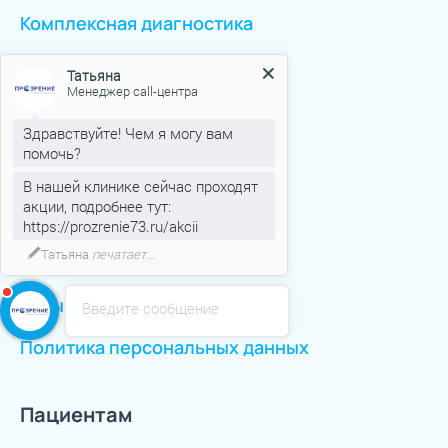
Комплексная диагностика
Татьяна
Менеджер call-центра
Перейти ко всем услугам
Здравствуйте! Чем я могу вам
помочь?
Клиника
В нашей клинике сейчас проходят
акции, подробнее тут:
Новости
https://prozrenie73.ru/akcii
Аттестация рабочих мест
Если вас что-то заинтересовало
напишите мне!)
Оборудование
Отзывы
Введите сообщение
Политика персональных данных
Пациентам