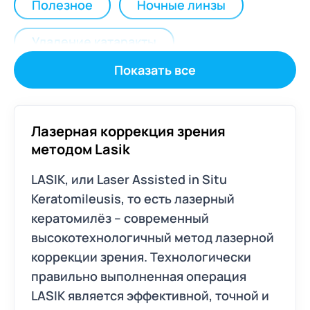
Полезное
Ночные линзы
Удаление катаракты
Показать все
Детская офтальмология
Другие заболевания глаз
Лазерная коррекция зрения
методом Lasik
Лазерные операции
LASIK, или Laser Assisted in Situ
Реконструктивная хирургия век
Keratomileusis, то есть лазерный
кератомилёз – современный
Факичные линзы
Глаукома
высокотехнологичный метод лазерной
коррекции зрения. Технологически
Диагностика зрения
прaвильно выполненная операция
LASIK является эффективной, точной и
Инструкции