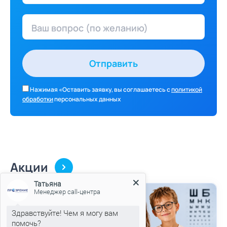
Ваш вопрос (по желанию)
Отправить
Нажимая «Оставить заявку, вы соглашаетесь с
политикой
обработки
персональных данных
Акции
Татьяна
Менеджер call-центра
Здравствуйте! Чем я могу вам
помочь?
В нашей клинике сейчас проходят