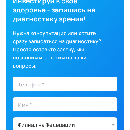
Инвестируй в свое
здоровье - запишись на
диагностику зрения!
Нужна консультация или хотите
сразу записаться на диагностику?
Просто оставьте заявку, мы
позвоним и ответим на ваши
вопросы.
Телефон *
Имя *
Филиал на Федерации