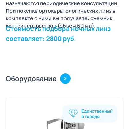
назначаются периодические консультации.
При покупке ортокератологических линз в
комплекте с ними вы получаете: cъемник,
контейнер, раствор (объем 60 мл).
Стоимость подбора ночных линз
составляет: 2800 руб.
Оборудование
Единственный
в городе