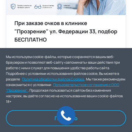
При заказе очков в клинике
"Прозрение" ул. Федерации 33, подбор
БЕСПЛАТНО
Мы используем cookie-файлы, которые сохраняются вашим веб-
02.03.2023 - 31.05.2026
Подробнее
браузером и позволяют веб-сайту «запоминать» ваши действия при
работе с ним и служат для повышения удобства работы сайта.
Подробнее с условиями использования файлов cookie, Вы можете в
разделе
Политика обработки файлов Cookies
. Мы также рекомендуем
ознакомиться с условиями
Пользовательсткое соглашение с ООО
"Прозрение"
. Продолжая пользоваться сайтом без изменения
настроек, вы даёте согласие на использование ваших cookie-файлов.
18+
Понятно