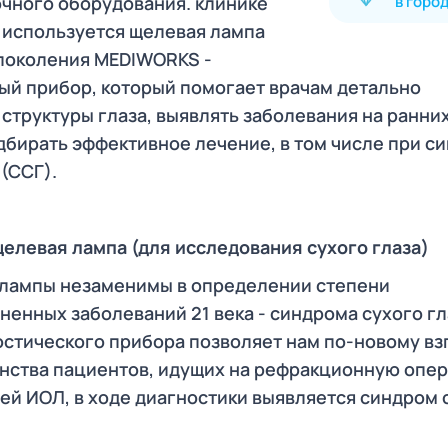
очного оборудования. клинике
в горо
 используется щелевая лампа
поколения MEDIWORKS -
ый прибор, который помогает врачам детально
структуры глаза, выявлять заболевания на ранни
дбирать эффективное лечение, в том числе при с
 (ССГ).
зы)
щелевая
лампа (для исследования сухого глаза)
 лампы незаменимы в определении степени
енных заболеваний 21 века - синдрома сухого гл
остического прибора позволяет нам по-новому вз
инства пациентов, идущих на рефракционную опе
ией ИОЛ, в ходе диагностики выявляется синдром 