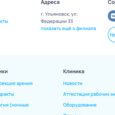
Адреса
Со
г. Ульяновск, ул.
акты
Федерации 33
показать ещё 4 филиала
Н
ики
Клиника
рекция зрения
Новости
аракты
Аттестация рабочих м
гия (ночные
Оборудование