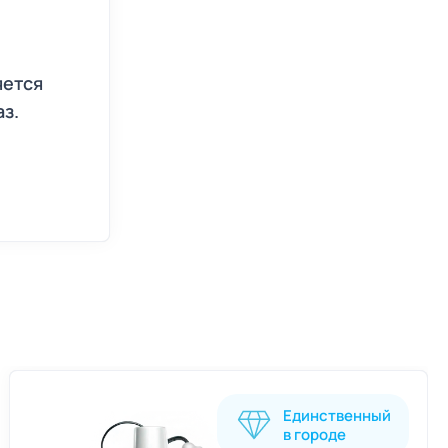
яется
з.
Единственный
в городе