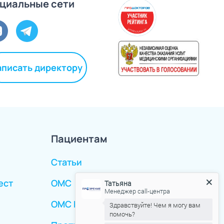
циальные сети
аписать директору
Пациентам
Статьи
ест
ОМС
Татьяна
Менеджер call-центра
ОМС Иногородние
Здравствуйте! Чем я могу вам
помочь?