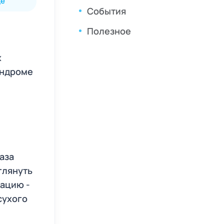
де
События
Полезное
х
индроме
аза
глянуть
рацию -
сухого