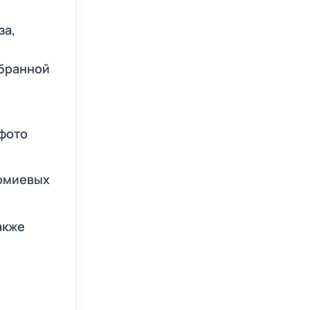
за,
ыбранной
 фото
бомиевых
акже