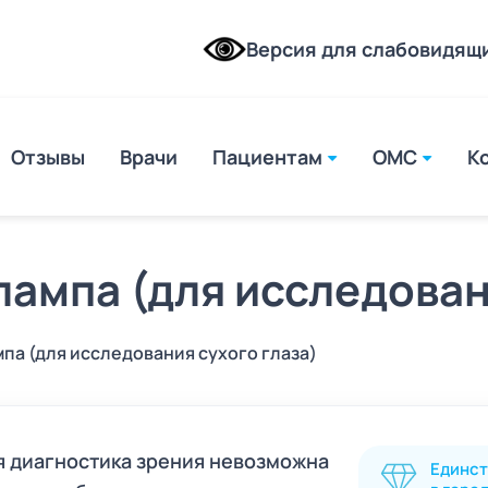
Версия для слабовидящ
Отзывы
Врачи
Пациентам
ОМС
К
mto
лампа (для исследован
па (для исследования сухого глаза)
е у
ске
 диагностика зрения невозможна
Единс