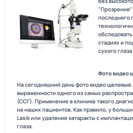
без высокот
Детская офтальмология
"Прозрение"
Лазерная коррекция зрения
последнего 
Удаление катаракты с заменой
технологичн
ИОЛ в Ульяновске
обследовать 
Коррекция зрения после 45 лет
стадиях и по
Лечение глаукомы
сухого глаза
Лазерный центр
Ортокератология (Ночные лин
Фото видео 
Амбулаторные операции
На сегодняшний день фото видео щелевые
Интравитреальные инъекции
выраженности одного из самых распростран
(При лечении ВМД)
(ССГ). Применение в клинике такого диагн
Микроинвазивная витрэктомия
на наших пациентов. Как правило, у больш
Lasik или удаление катаракты с имплантац
Реконструкция век у
офтальмохирурга
глаза.
Шарафетдиновой Д.Д.