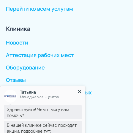
Перейти ко всем услугам
Клиника
Новости
Аттестация рабочих мест
Оборудование
Отзывы
Татьяна
Менеджер call-центра
Политика персональных данных
Здравствуйте! Чем я могу вам
помочь?
Пациентам
В нашей клинике сейчас проходят
акции, подробнее тут:
Статьи
https://prozrenie73.ru/akcii