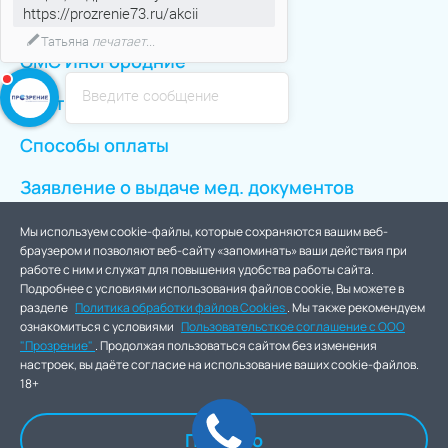
Если вас что-то заинтересовало
ОМС
напишите мне!)
ОМС Иногородние
Введите сообщение
Противопоказания
Способы оплаты
Заявление о выдаче мед. документов
Мы используем cookie-файлы, которые сохраняются вашим веб-
браузером и позволяют веб-сайту «запоминать» ваши действия при
работе с ним и служат для повышения удобства работы сайта.
Зарегистрированные торговые марки принадлежат их владельцам.
Подробнее с условиями использования файлов cookie, Вы можете в
Лицензия Л041-01188-73/00367620 выдана МЗ УО 27 апреля 2017г.
разделе
Политика обработки файлов Cookies
. Мы также рекомендуем
ознакомиться с условиями
Пользовательсткое соглашение с ООО
© Офтальмологическая клиника «Прозрение» 2006- 2026 . Все права
"Прозрение"
. Продолжая пользоваться сайтом без изменения
защищены.
настроек, вы даёте согласие на использование ваших cookie-файлов.
18+
18+ ИМЕЮТСЯ ПРОТИВОПОКАЗАНИЯ, НЕОБХОДИМА
Понятно