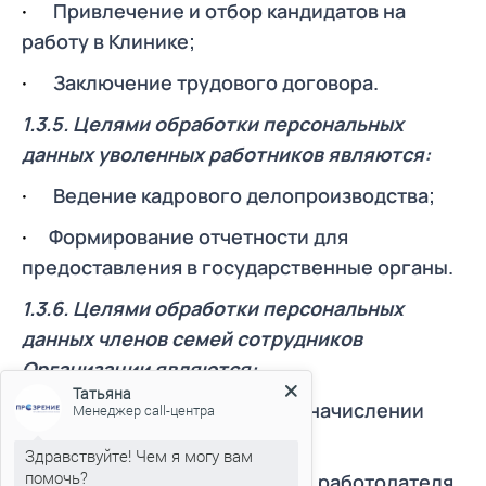
·
Привлечение и отбор кандидатов на
работу в Клинике;
·
Заключение трудового договора.
1.3.5. Целями обработки персональных
данных уволенных работников являются:
·
Ведение кадрового делопроизводства;
·
Формирование отчетности для
предоставления в государственные органы.
1.3.6. Целями обработки персональных
данных членов семей сотрудников
Татьяна
Организации являются:
Менеджер call-центра
·
Учет налоговых льгот при начислении
Здравствуйте! Чем я могу вам
заработной платы;
помочь?
В нашей клинике сейчас проходят
·
Исполнение обязанностей работодателя