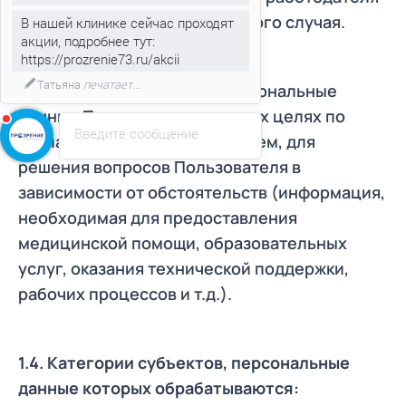
акции, подробнее тут:
при возникновении несчастного случая.
https://prozrenie73.ru/akcii
Если вас что-то заинтересовало
напишите мне!)
Оператор обрабатывает персональные
данные Пользователя в других целях по
Введите сообщение
согласованию с Пользователем, для
решения вопросов Пользователя в
зависимости от обстоятельств (информация,
необходимая для предоставления
медицинской помощи, образовательных
услуг, оказания технической поддержки,
рабочих процессов и т.д.).
1.4. Категории субъектов, персональные
данные которых обрабатываются: