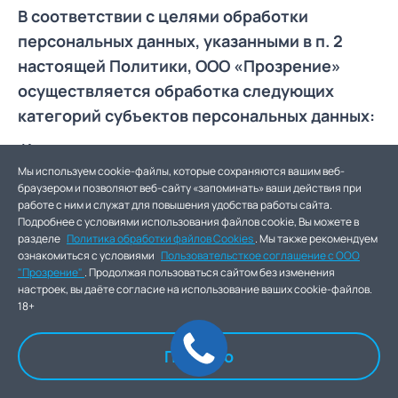
В соответствии с целями обработки
персональных данных, указанными в п. 2
настоящей Политики, ООО «Прозрение»
осуществляется обработка следующих
категорий субъектов персональных данных:
Контрагенты, представители контрагентов,
клиенты, посетители сайта, сотрудники
Мы используем cookie-файлы, которые сохраняются вашим веб-
браузером и позволяют веб-сайту «запоминать» ваши действия при
клиники, соискатели, пациенты; законные
работе с ним и служат для повышения удобства работы сайта.
представители пациентов; лица, с которыми
Подробнее с условиями использования файлов cookie, Вы можете в
разделе
Политика обработки файлов Cookies
. Мы также рекомендуем
заключен договор гражданско-правового
ознакомиться с условиями
Пользовательсткое соглашение с ООО
характера; уволенные сотрудники; близкие
"Прозрение"
. Продолжая пользоваться сайтом без изменения
настроек, вы даёте согласие на использование ваших cookie-файлов.
родственники сотрудников; близкие
18+
родственники уволенных сотрудников;
индивидуальные предприниматели и
Понятно
представители контрагентов; обучающиеся;