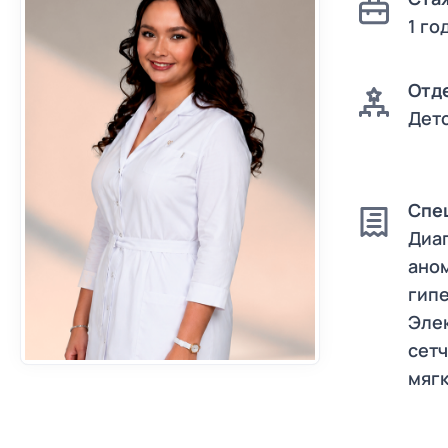
Детская офтальмология
1 го
Лазерная коррекция зрения
Удаление катаракты с заменой
Отд
ИОЛ в Ульяновске
Дет
Коррекция зрения после 45 лет
Лечение глаукомы
Лазерный центр
Спе
Диаг
Ортокератология (Ночные лин
ано
Амбулаторные операции
гип
Интравитреальные инъекции
Эле
(При лечении ВМД)
сетч
Микроинвазивная витрэктомия
мягк
Реконструкция век у
офтальмохирурга
Шарафетдиновой Д.Д.