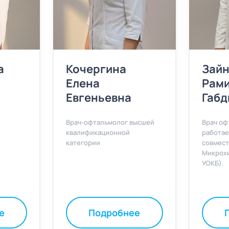
а
Кочергина
Зайн
Елена
Рам
Евгеньевна
Габ
Врач-офтальмолог высшей
Врач оф
квалификационной
работае
категории
совмест
Микрохи
УОКБ).
е
Подробнее