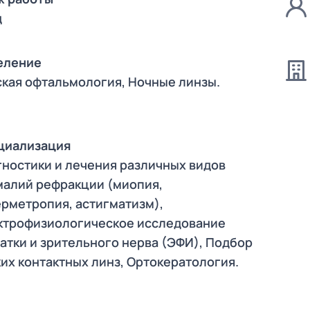
д
еление
ская офтальмология
Ночные линзы
циализация
ностики и лечения различных видов
зы)
малий рефракции (миопия,
ерметропия, астигматизм)
ктрофизиологическое исследование
атки и зрительного нерва (ЭФИ)
Подбор
их контактных линз
Ортокератология