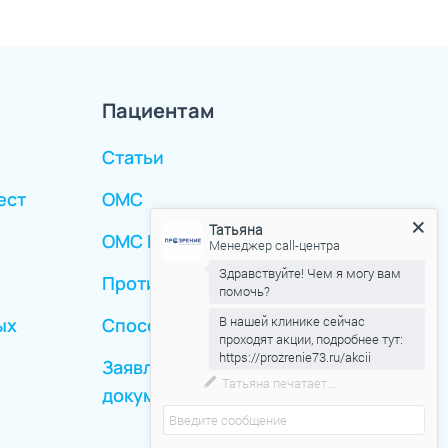
Пациентам
Статьи
ест
ОМС
Татьяна
ОМС Иногородние
Менеджер call-центра
Здравствуйте! Чем я могу вам
Противопоказания
помочь?
В нашей клинике сейчас
ых
Способы оплаты
проходят акции, подробнее тут:
https://prozrenie73.ru/akcii
Заявление о выдаче мед.
Татьяна
печатает...
документов