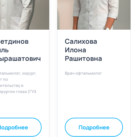
етдинов
Салихова
иль
Илона
дырашатович
Рашитовна
тальмолог, хирург,
Врач-офтальмолог
т по
ительству в
рургии глаза (ГУЗ
Подробнее
Подробнее