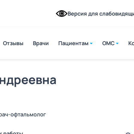
Версия для слабовидящ
Отзывы
Врачи
Пациентам
ОМС
К
mto
Андреевна
е у
врач-офтальмолог
ске
ж работы