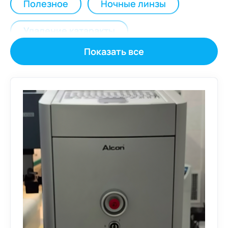
Полезное
Ночные линзы
Удаление катаракты
Показать все
Детская офтальмология
Другие заболевания глаз
Лазерные операции
Реконструктивная хирургия век
Факичные линзы
Глаукома
Диагностика зрения
Инструкции