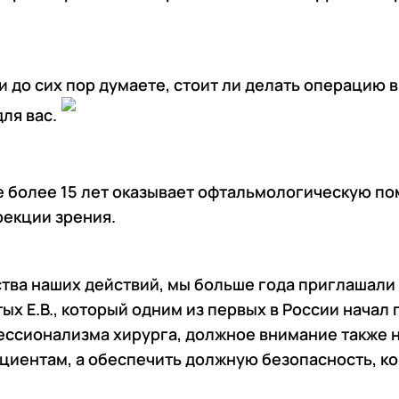
и до сих пор думаете, стоит ли делать операцию 
ля вас.
же более 15 лет оказывает офтальмологическую по
зы)
рекции зрения.
рства наших действий, мы больше года приглашал
х Е.В., который одним из первых в России начал 
ессионализма хирурга, должное внимание также
ациентам, а обеспечить должную безопасность, ко