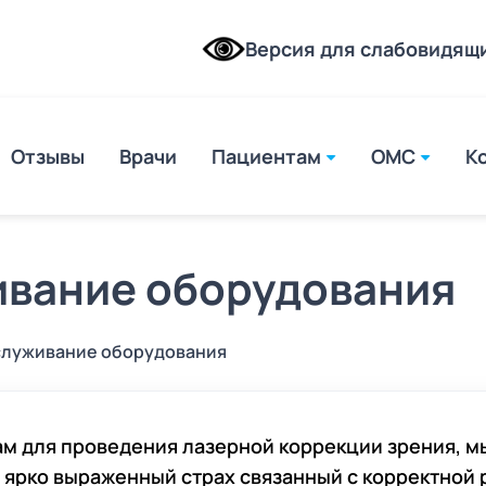
Версия для слабовидящ
Отзывы
Врачи
Пациентам
ОМС
К
mto
ивание оборудования
служивание оборудования
е у
ам для проведения лазерной коррекции зрения, м
ске
т ярко выраженный страх связанный с корректной