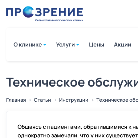
О клинике
Услуги
Цены
Акции
Лазерная коррекция зрения Fe
Техническое обслуж
Super LASIK в Ульяновске
Лазерная коррекция зрения
методом FEMTO LASIK
Главная
Статьи
Инструкции
Техническое об
Реконструкция век в Ульяновск
офтальмохирурга Малышевой
Нины Александровны
Общаясь с пациентами, обратившимися к н
Диагностика зрения в Ульянов
однократно замечали, что у них существуе