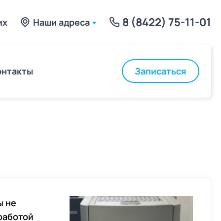
8 (8422) 75-11-01
их
Наши адреса
Записаться
онтакты
ы не
 работой