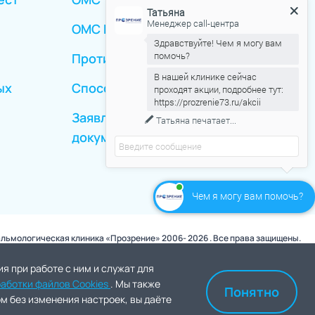
Татьяна
Менеджер call-центра
ОМС Иногородние
Здравствуйте! Чем я могу вам
помочь?
Противопоказания
В нашей клинике сейчас
ых
Способы оплаты
проходят акции, подробнее тут:
https://prozrenie73.ru/akcii
Заявление о выдаче мед.
Татьяна
печатает...
документов
Чем я могу вам помочь?
льмологическая клиника «Прозрение» 2006- 2026 . Все права защищены.
 при работе с ним и служат для
аботки файлов Cookies
. Мы также
Понятно
ЦИЯ СПЕЦИАЛИСТА
м без изменения настроек, вы даёте