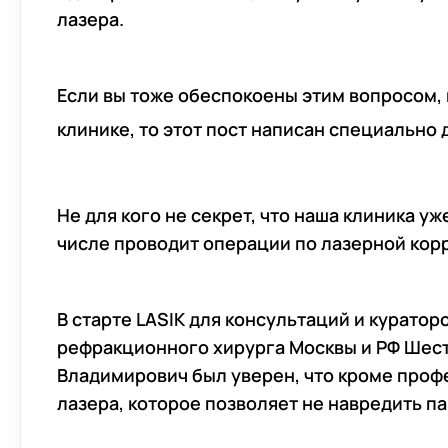
Детская офтальмология
лазера.
Лазерная коррекция зрения
Удаление катаракты с заменой
Если вы тоже обеспокоены этим вопросом, 
ИОЛ в Ульяновске
клинике, то этот пост написан специально д
Коррекция зрения после 45 лет
Лечение глаукомы
Лазерный центр
Не для кого не секрет, что наша клиника у
Ортокератология (Ночные лин
числе проводит операции по лазерной кор
Амбулаторные операции
Интравитреальные инъекции
В старте LASIK для консультаций и курато
(При лечении ВМД)
рефракционного хирурга Москвы и РФ Шесты
Микроинвазивная витрэктомия
Владимирович был уверен, что кроме проф
Реконструкция век у
лазера, которое позволяет не навредить п
офтальмохирурга
Шарафетдиновой Д.Д.