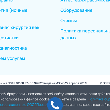
гия (ночные
Оборудование
Отзывы
вная хирургия век
Политика персональн
сетчатки
данных
диагностика
сем услугам
зия Л041-01188-73/00367620 выдана МЗ УО 27 апреля 2017г.
© Офта
веб-браузером и позволяют веб-сайту «запоминать» ваши действия
 использования файлов cookie, Вы можете в разделе
Политика обр
ОТИВОПОКАЗАНИЯ, НЕОБХОДИМА КОНСУЛЬТА
ое соглашение с ООО "Прозрение"
. Продолжая пользоваться сайто