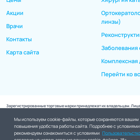
Акции
Ортокератоло
линзы)
Врачи
Реконструкти
Контакты
Заболевания 
Карта сайта
Комплексная 
Перейти ко в
Зарегистрированные торговые марки принадлежат их владельцам. Лицен
Мы используем cookie-файлы, которые сохраняются вашим 
повышения удобства работы сайта. Подробнее с условиями
18+ ИМЕЮТСЯ ПР
рекомендуем ознакомиться с условиями
Пользовательстк
согласие на использование ваших cookie-файлов. 18+