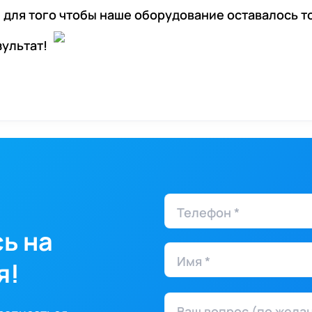
, для того чтобы наше оборудование оставалось 
зультат!
Телефон *
ь на
Имя *
я!
Ваш вопрос (по жела