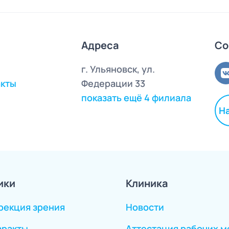
Адреса
Со
г. Ульяновск, ул.
акты
Федерации 33
показать ещё 4 филиала
Н
ики
Клиника
рекция зрения
Новости
аракты
Аттестация рабочих м