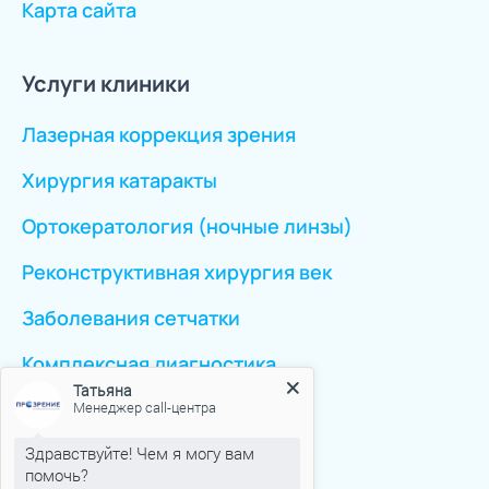
Карта сайта
Услуги клиники
Лазерная коррекция зрения
Хирургия катаракты
Ортокератология (ночные линзы)
Реконструктивная хирургия век
Заболевания сетчатки
Комплексная диагностика
Татьяна
Перейти ко всем услугам
Менеджер call-центра
Здравствуйте! Чем я могу вам
помочь?
Клиника