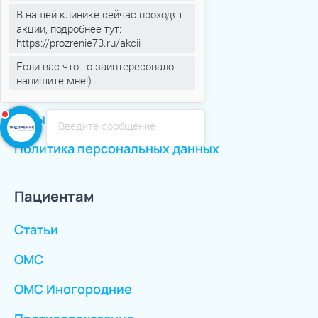
В нашей клинике сейчас проходят
Новости
акции, подробнее тут:
https://prozrenie73.ru/akcii
Аттестация рабочих мест
Если вас что-то заинтересовало
напишите мне!)
Оборудование
Отзывы
Введите сообщение
Политика персональных данных
Пациентам
Статьи
ОМС
ОМС Иногородние