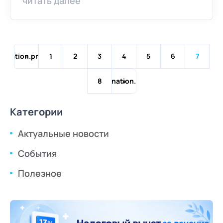
читать далее
gination.previous
1
2
3
4
5
6
7
pagination.next
8
Категории
Актуальные новости
События
Полезное