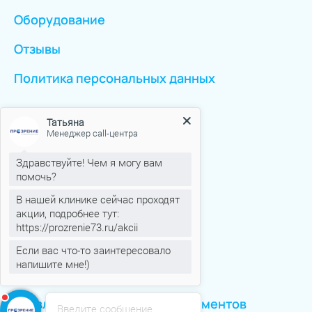
Оборудование
Отзывы
Политика персональных данных
Пациентам
Татьяна
Менеджер call-центра
Статьи
Здравствуйте! Чем я могу вам
помочь?
ОМС
В нашей клинике сейчас проходят
акции, подробнее тут:
ОМС Иногородние
https://prozrenie73.ru/akcii
Противопоказания
Если вас что-то заинтересовало
напишите мне!)
Способы оплаты
Заявление о выдаче мед. документов
Введите сообщение