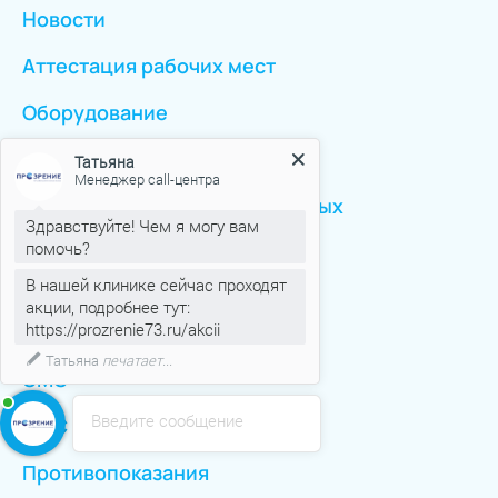
Новости
Аттестация рабочих мест
Оборудование
Отзывы
Татьяна
Менеджер call-центра
Политика персональных данных
Здравствуйте! Чем я могу вам
помочь?
Пациентам
В нашей клинике сейчас проходят
акции, подробнее тут:
https://prozrenie73.ru/akcii
Статьи
Татьяна
печатает...
ОМС
Введите сообщение
ОМС Иногородние
Противопоказания