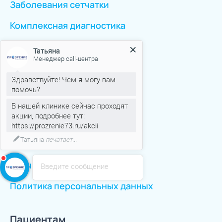
Заболевания сетчатки
Комплексная диагностика
Татьяна
Менеджер call-центра
Перейти ко всем услугам
Здравствуйте! Чем я могу вам
помочь?
Клиника
В нашей клинике сейчас проходят
акции, подробнее тут:
Новости
https://prozrenie73.ru/akcii
Аттестация рабочих мест
Если вас что-то заинтересовало
напишите мне!)
Оборудование
Отзывы
Введите сообщение
Политика персональных данных
Пациентам