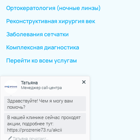
Ортокератология (ночные линзы)
Реконструктивная хирургия век
Заболевания сетчатки
Комплексная диагностика
Перейти ко всем услугам
Клиника
Татьяна
Менеджер call-центра
Новости
Здравствуйте! Чем я могу вам
помочь?
Аттестация рабочих мест
В нашей клинике сейчас проходят
Оборудование
акции, подробнее тут:
https://prozrenie73.ru/akcii
Отзывы
Татьяна
печатает...