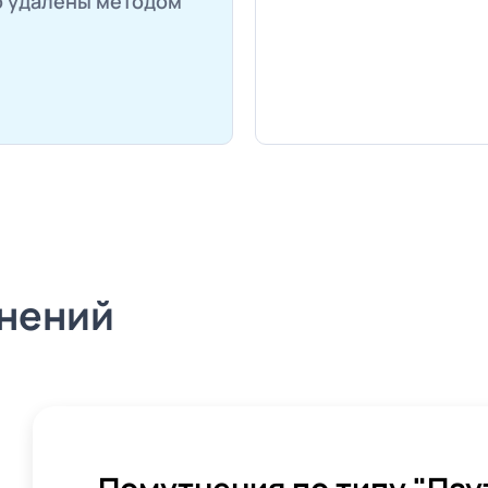
но удалены методом
нений