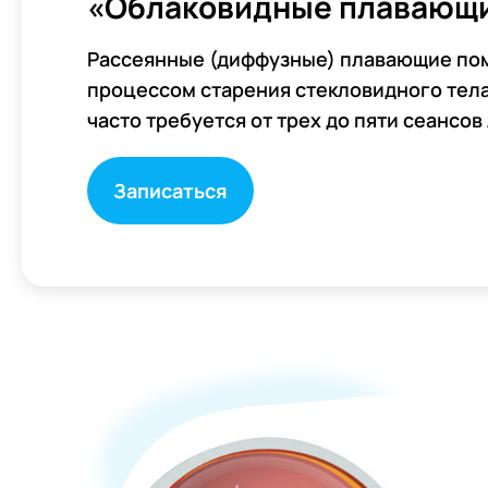
«Облаковидные плавающи
Рассеянные (диффузные) плавающие по
процессом старения стекловидного тела
часто требуется от трех до пяти сеансо
Записаться