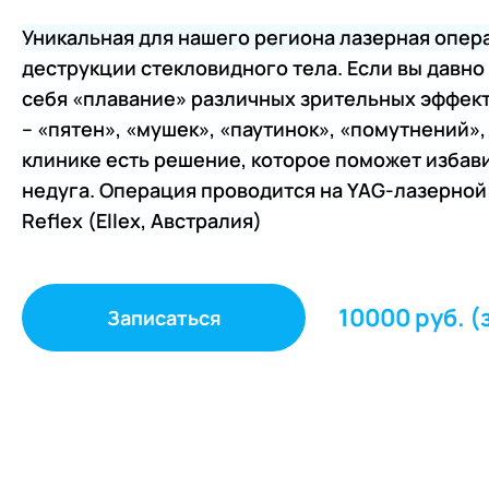
Детская офтальмология
Уникальная для нашего региона лазерная опе
Лазерная коррекция зрения
деструкции стекловидного тела. Если вы давно
Удаление катаракты с заменой
себя «плавание» различных зрительных эффект
ИОЛ в Ульяновске
– «пятен», «мушек», «паутинок», «помутнений»,
Коррекция зрения после 45 лет
клинике есть решение, которое поможет избави
Лечение глаукомы
недуга. Операция проводится на YAG-лазерной 
Reflex (Ellex, Австралия)
Лазерный центр
Ортокератология (Ночные лин
Амбулаторные операции
10000 руб. (з
Записаться
Интравитреальные инъекции
(При лечении ВМД)
Микроинвазивная витрэктомия
Реконструкция век у
офтальмохирурга
Шарафетдиновой Д.Д.