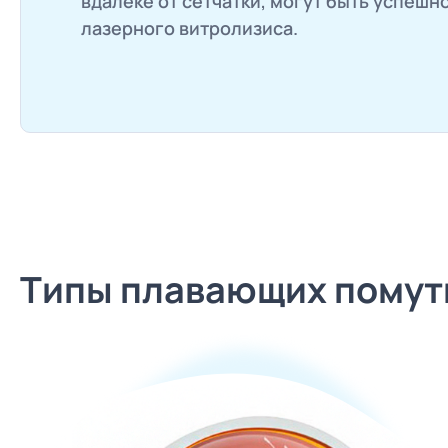
вдалеке от сетчатки, могут быть успеш
лазерного витролизиса.
Типы плавающих помут