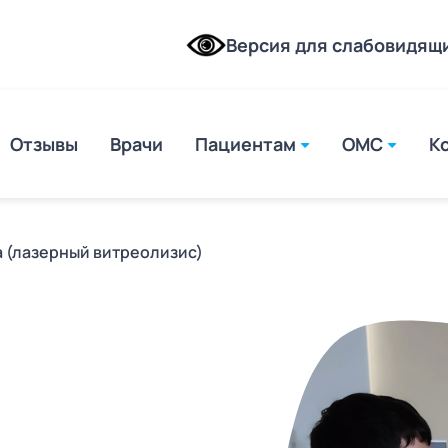
Версия для слабовидящ
Отзывы
Врачи
Пациентам
ОМС
К
mto
 (лазерный витреолизис)
е у
ске