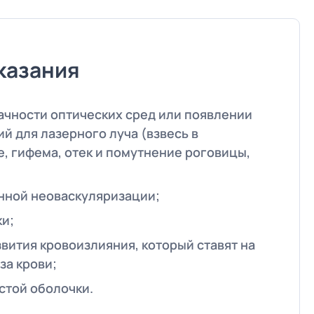
казания
чности оптических сред или появлении
й для лазерного луча (взвесь в
е, гифема, отек и помутнение роговицы,
нной неоваскуляризации;
ки;
звития кровоизлияния, который ставят на
за крови;
стой оболочки.