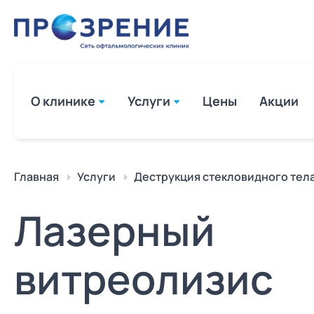
О клинике
Услуги
Цены
Акции
Лазерная коррекция зрения Fe
Главная
Услуги
Деструкция стекловидного тела
Super LASIK в Ульяновске
Лазерная коррекция зрения
Лазерный
методом FEMTO LASIK
Реконструкция век в Ульяновск
офтальмохирурга Малышевой
витреолизис
Нины Александровны
Диагностика зрения в Ульянов