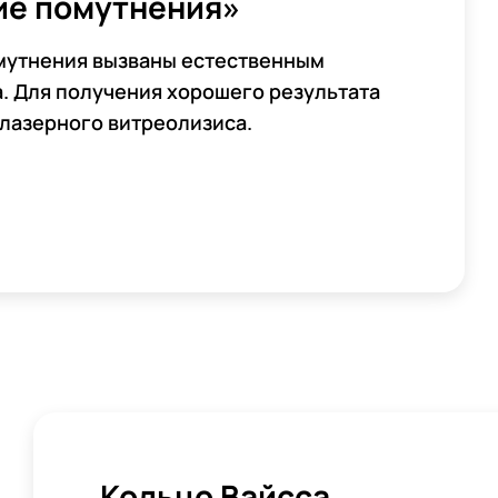
е помутнения»
мутнения вызваны естественным
. Для получения хорошего результата
в лазерного витреолизиса.
Кольцо Вайсса