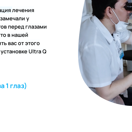
рация
лечения
 замечали у
ов перед глазами
 то в нашей
ть вас от этого
установке Ultra Q
зы)
а 1 глаз)