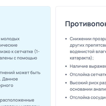
Противопо
х молодых
Снижении прозра
пические
других препятсви
зко к сетчатке (1-
водянистой влаг
удалены с помощью
катаракта);
Наличие выраже
тнений может быть
Отслойка сетчат
. Данное
Высокий риск ра
ерного
основании анали
Отслойка сосуди
, расположенные