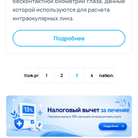
бесконтактной биометрии глаза, данные
которой используются для расчета
интраокулярных линз.
Подробнее
pagination.previous
1
2
3
pagination.next
4