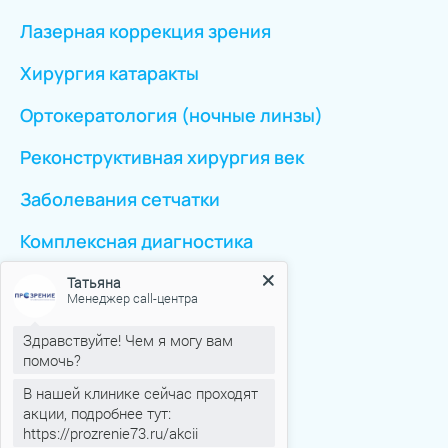
Лазерная коррекция зрения
Хирургия катаракты
Ортокератология (ночные линзы)
Реконструктивная хирургия век
Заболевания сетчатки
Комплексная диагностика
Татьяна
Менеджер call-центра
Перейти ко всем услугам
Здравствуйте! Чем я могу вам
помочь?
Клиника
В нашей клинике сейчас проходят
акции, подробнее тут:
Новости
https://prozrenie73.ru/akcii
Если вас что-то заинтересовало
Аттестация рабочих мест